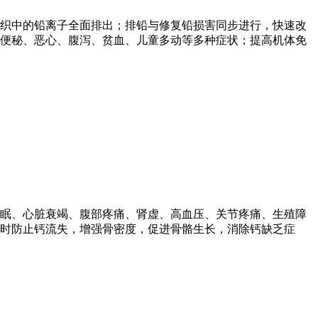
织中的铅离子全面排出；排铅与修复铅损害同步进行，快速改
便秘、恶心、腹泻、贫血、儿童多动等多种症状；提高机体免
眠、心脏衰竭、腹部疼痛、肾虚、高血压、关节疼痛、生殖障
时防止钙流失，增强骨密度，促进骨骼生长，消除钙缺乏症