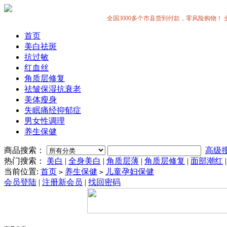
全国3000多个市县货到付款，零风险购物！ 全中国
首页
美白祛斑
抗过敏
红血丝
角质层修复
祛皱保湿抗衰老
美体瘦身
失眠痛经抑郁症
男女性调理
养生保健
商品搜索：
高级
热门搜索：
美白
|
全身美白
|
角质层薄
|
角质层修复
|
面部潮红
当前位置:
首页
养生保健
儿童孕妇保健
>
>
会员登陆
|
注册新会员
|
找回密码