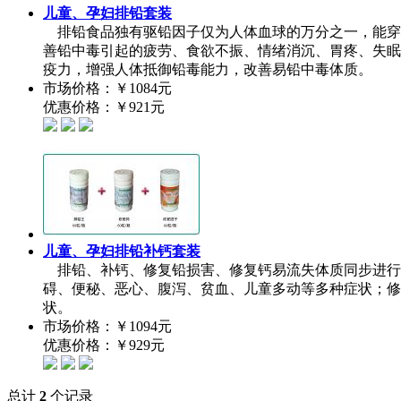
儿童、孕妇排铅套装
排铅食品独有驱铅因子仅为人体血球的万分之一，能穿
善铅中毒引起的疲劳、食欲不振、情绪消沉、胃疼、失眠
疫力，增强人体抵御铅毒能力，改善易铅中毒体质。
市场价格：
￥1084元
优惠价格：
￥921元
儿童、孕妇排铅补钙套装
排铅、补钙、修复铅损害、修复钙易流失体质同步进行
碍、便秘、恶心、腹泻、贫血、儿童多动等多种症状；修
状。
市场价格：
￥1094元
优惠价格：
￥929元
总计
2
个记录