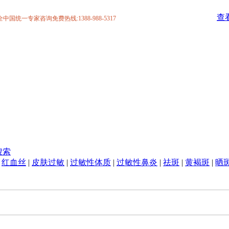
查
统一专家咨询免费热线:1388-988-5317
搜索
|
红血丝
|
皮肤过敏
|
过敏性体质
|
过敏性鼻炎
|
祛斑
|
黄褐斑
|
晒