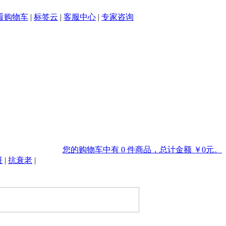
看购物车
|
标签云
|
客服中心
|
专家咨询
您的购物车中有 0 件商品，总计金额 ￥0元。
斑
|
抗衰老
|