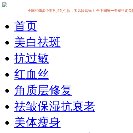
全国3000多个市县货到付款，零风险购物！ 全中国统一专家咨询免费热线:1
首页
美白祛斑
抗过敏
红血丝
角质层修复
祛皱保湿抗衰老
美体瘦身