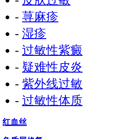
-
荨麻疹
-
湿疹
-
过敏性紫癜
-
疑难性皮炎
-
紫外线过敏
-
过敏性体质
红血丝