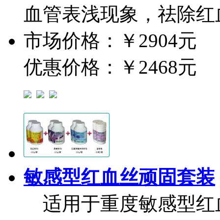
血管表浅现象，祛除红
市场价格：
￥2904元
优惠价格：
￥2468元
敏感型红血丝顽固套装
适用于重度敏感型红