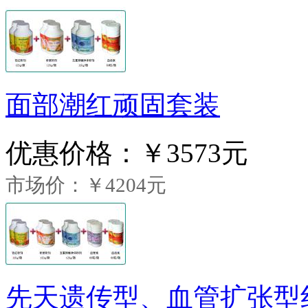
面部潮红顽固套装
优惠价格：
￥3573元
市场价：￥4204元
先天遗传型、血管扩张型