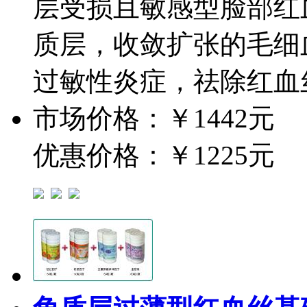
层受损且敏感型脸部红
质层，收敛扩张的毛细
过敏性炎症，祛除红血
市场价格：
￥1442元
优惠价格：
￥1225元