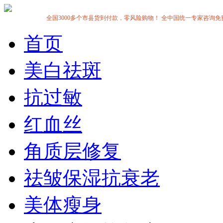
全国3000多个市县货到付款，零风险购物！ 全中国统一专家咨询免费热线:1
首页
美白祛斑
抗过敏
红血丝
角质层修复
祛皱保湿抗衰老
美体瘦身