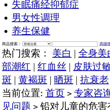
失眠痛经抑郁症
男女性调理
养生保健
商品搜索：
高级
热门搜索：
美白
|
全身美
部潮红
|
红血丝
|
皮肤过
斑
|
黄褐斑
|
晒斑
|
抗衰老
当前位置:
首页
专家咨
>
见问题
铅对儿童的危害
>