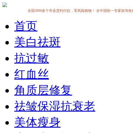
全国3000多个市县货到付款，零风险购物！ 全中国统一专家咨询免费热线:1
首页
美白祛斑
抗过敏
红血丝
角质层修复
祛皱保湿抗衰老
美体瘦身