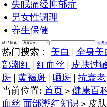
失眠痛经抑郁症
男女性调理
养生保健
商品搜索：
高级
热门搜索：
美白
|
全身美
部潮红
|
红血丝
|
皮肤过
斑
|
黄褐斑
|
晒斑
|
抗衰老
当前位置:
首页
健康百
>
血丝 面部潮红知识
皮肤
>