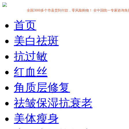
全国3000多个市县货到付款，零风险购物！ 全中国统一专家咨询免费热线:1
首页
美白祛斑
抗过敏
红血丝
角质层修复
祛皱保湿抗衰老
美体瘦身