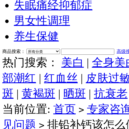
失眠痛经抑郁症
男女性调理
养生保健
商品搜索：
高级
热门搜索：
美白
|
全身美
部潮红
|
红血丝
|
皮肤过
斑
|
黄褐斑
|
晒斑
|
抗衰老
当前位置:
首页
专家咨
>
见问题
排铅补钙该怎么
>