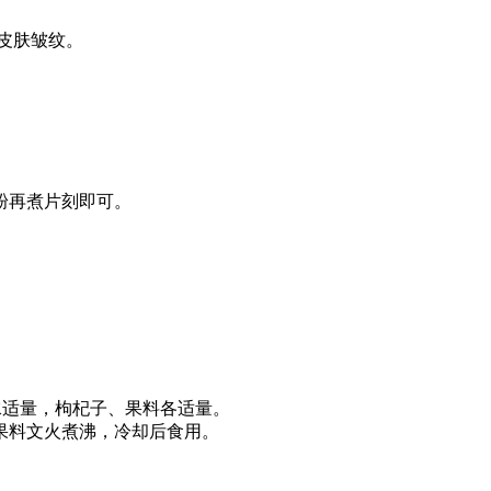
皮肤皱纹。
粉再煮片刻即可。
，水适量，枸杞子、果料各适量。
果料文火煮沸，冷却后食用。