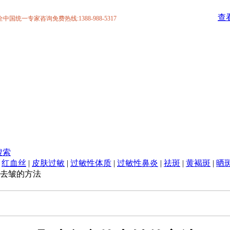
查
统一专家咨询免费热线:1388-988-5317
搜索
|
红血丝
|
皮肤过敏
|
过敏性体质
|
过敏性鼻炎
|
祛斑
|
黄褐斑
|
晒
去皱的方法