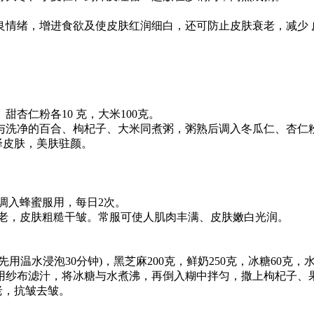
情绪，增进食欲及使皮肤红润细白，还可防止皮肤衰老，减少 
。
杏仁粉各10 克，大米100克。
洗净的百合、枸杞子、大米同煮粥，粥熟后调入冬瓜仁、杏仁
泽皮肤，美肤驻颜。
调入蜂蜜服用，每日2次。
老，皮肤粗糙干皱。常服可使人肌肉丰满、皮肤嫩白光润。
先用温水浸泡30分钟)，黑芝麻200克，鲜奶250克，冰糖60克
纱布滤汁，将冰糖与水煮沸，再倒入糊中拌匀，撒上枸杞子、
老，抗皱去皱。