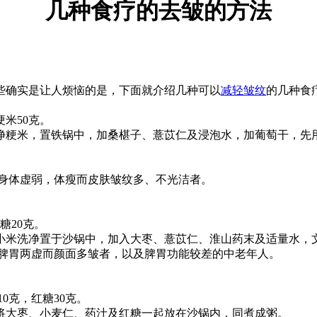
几种食疗的去皱的方法
些确实是让人烦恼的是，下面就介绍几种可以
减轻皱纹
的几种食
米50克。
粳米，置铁锅中，加桑椹子、薏苡仁及浸泡水，加葡萄干，先
身体虚弱，体瘦而皮肤皱纹多、不光洁者。
糖20克。
米洗净置于沙锅中，加入大枣、薏苡仁、淮山药末及适量水，
脾胃两虚而颜面多皱者，以及脾胃功能较差的中老年人。
0克，红糖30克。
大枣、小麦仁、药汁及红糖一起放在沙锅内，同煮成粥。