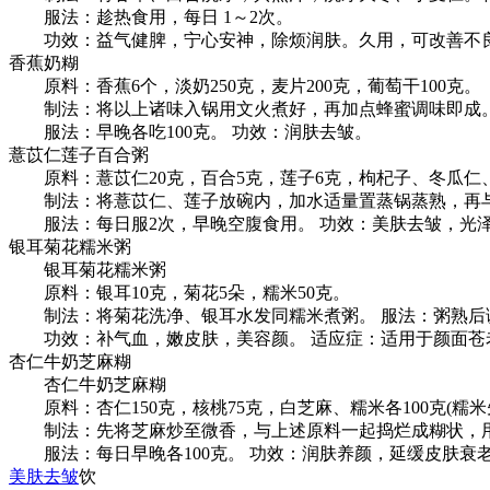
服法：趁热食用，每日 1～2次。
功效：益气健脾，宁心安神，除烦润肤。久用，可改善不良
香蕉奶糊
原料：香蕉6个，淡奶250克，麦片200克，葡萄干100克。
制法：将以上诸味入锅用文火煮好，再加点蜂蜜调味即成
服法：早晚各吃100克。 功效：润肤去皱。
薏苡仁莲子百合粥
原料：薏苡仁20克，百合5克，莲子6克，枸杞子、冬瓜仁、甜
制法：将薏苡仁、莲子放碗内，加水适量置蒸锅蒸熟，再与
服法：每日服2次，早晚空腹食用。 功效：美肤去皱，光
银耳菊花糯米粥
银耳菊花糯米粥
原料：银耳10克，菊花5朵，糯米50克。
制法：将菊花洗净、银耳水发同糯米煮粥。 服法：粥熟后
功效：补气血，嫩皮肤，美容颜。 适应症：适用于颜面苍
杏仁牛奶芝麻糊
杏仁牛奶芝麻糊
原料：杏仁150克，核桃75克，白芝麻、糯米各100克(糯米
制法：先将芝麻炒至微香，与上述原料一起捣烂成糊状，用
服法：每日早晚各100克。 功效：润肤养颜，延缓皮肤衰
美肤去皱
饮