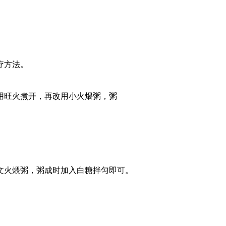
疗方法。
用旺火煮开，再改用小火煨粥，粥
文火煨粥，粥成时加入白糖拌匀即可。