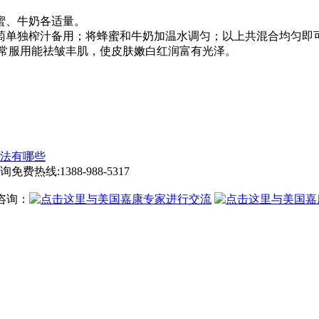
蜜、牛奶各适量。
单独榨汁备用；将蜂蜜和牛奶加温水调匀；以上共混合均匀即
常服用能祛皱丰肌，使皮肤嫩白红润富有光泽。
法有哪些
询免费热线:
1388-988-5317
咨询：