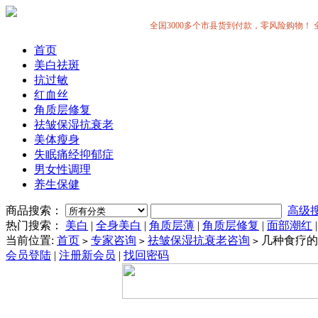
全国3000多个市县货到付款，零风险购物！ 全中国
首页
美白祛斑
抗过敏
红血丝
角质层修复
祛皱保湿抗衰老
美体瘦身
失眠痛经抑郁症
男女性调理
养生保健
商品搜索：
高级
热门搜索：
美白
|
全身美白
|
角质层薄
|
角质层修复
|
面部潮红
当前位置:
首页
专家咨询
祛皱保湿抗衰老咨询
几种食疗的
>
>
>
会员登陆
|
注册新会员
|
找回密码