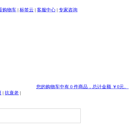
看购物车
|
标签云
|
客服中心
|
专家咨询
您的购物车中有 0 件商品，总计金额 ￥0元。
斑
|
抗衰老
|