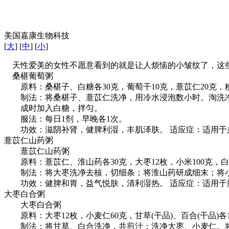
美国嘉康生物科技
[
大
] [
中
] [
小
]
天性爱美的女性不愿意看到的就是让人烦恼的小皱纹了，这
桑椹葡萄粥
原料：桑椹子、白糖各30克，葡萄干10克，薏苡仁20克，粳
制法：将桑椹子、薏苡仁洗净，用冷水浸泡数小时。淘洗净
成时加入白糖，拌匀。
服法：每日1剂，早晚各1次。
功效：滋阴补肾，健脾利湿，丰肌泽肤。 适应症：适用于
薏苡仁山药粥
薏苡仁山药粥
原料：薏苡仁、淮山药各30克，大枣12枚，小米100克，白
制法：将大枣洗净去核，切细条；将淮山药研成细末；将小
功效：健脾和胃，益气悦肤，清利湿热。 适应症：适用于
大枣白合粥
大枣白合粥
原料：大枣12枚，小麦仁60克，甘草(干品)、百合(干品)各1
制法：将甘草、白合洗净，共煎汁；洗净大枣、小麦仁。将