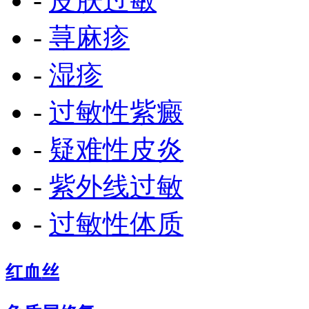
-
皮肤过敏
-
荨麻疹
-
湿疹
-
过敏性紫癜
-
疑难性皮炎
-
紫外线过敏
-
过敏性体质
红血丝