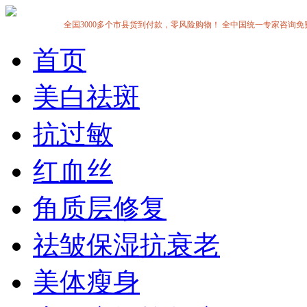
全国3000多个市县货到付款，零风险购物！ 全中国统一专家咨询免费热线:1
首页
美白祛斑
抗过敏
红血丝
角质层修复
祛皱保湿抗衰老
美体瘦身